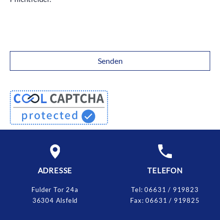
ADRESSE
TELEFON
Fulder Tor 24a
Tel:
06631 / 919823
36304 Alsfeld
Fax:
06631 / 919825