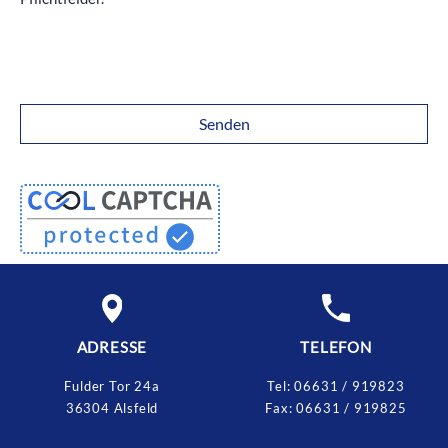
ADRESSE
TELEFON
Fulder Tor 24a
Tel:
06631 / 919823
36304 Alsfeld
Fax:
06631 / 919825