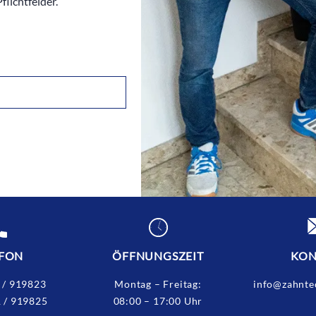
flichtfelder.
EFON
ÖFFNUNGSZEIT
KON
 / 919823
Montag – Freitag:
info@zahnte
 / 919825
08:00 – 17:00 Uhr