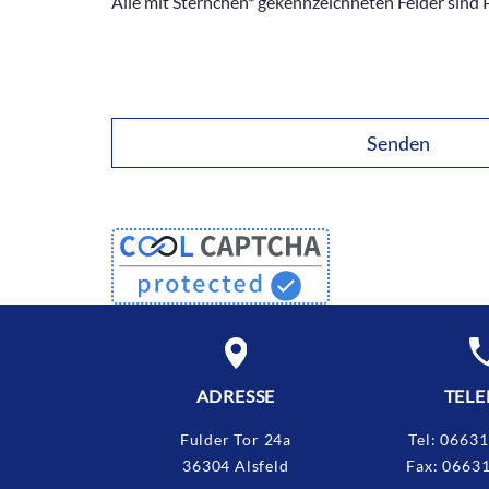
Alle mit Sternchen* gekennzeichneten Felder sind P
ADRESSE
TEL
Fulder Tor 24a
Tel:
06631
36304 Alsfeld
Fax:
06631