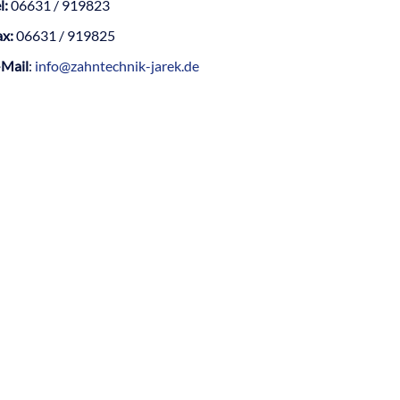
l:
06631 / 919823
ax:
06631 / 919825
-Mail
:
info@zahntechnik-jarek.de