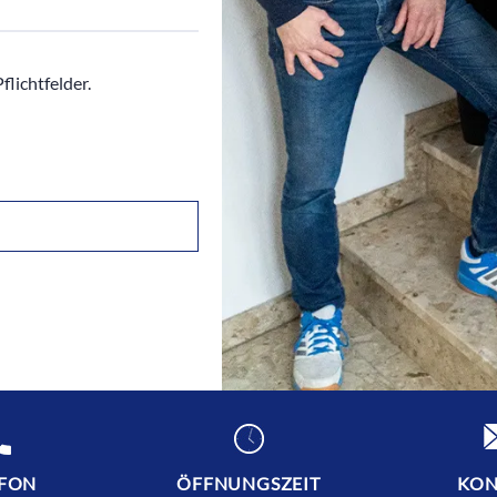
flichtfelder.
EFON
ÖFFNUNGSZEIT
KON