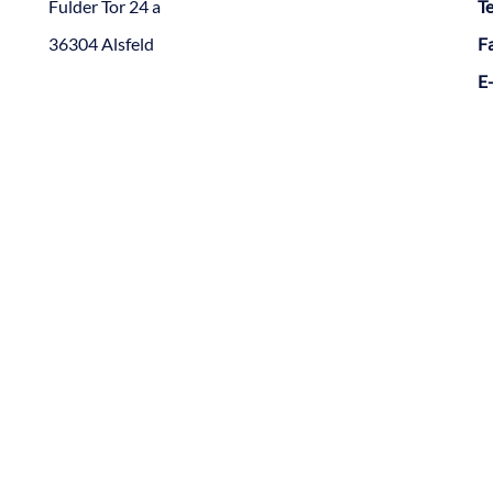
Fulder Tor 24 a
Te
36304 Alsfeld
F
E