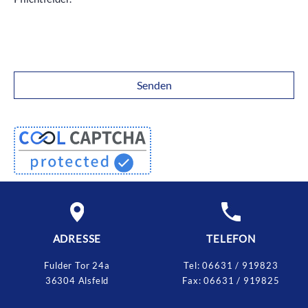
ADRESSE
TELEFON
Fulder Tor 24a
Tel:
06631 / 919823
36304 Alsfeld
Fax:
06631 / 919825