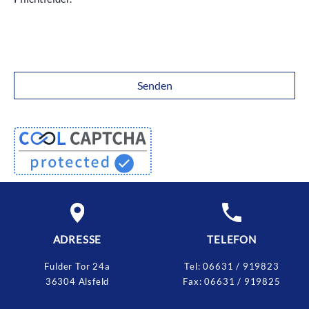
ADRESSE
TELEFON
Fulder Tor 24a
Tel:
06631 / 919823
36304 Alsfeld
Fax:
06631 / 919825